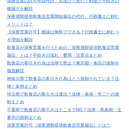
深夜営業の許可申請代行、丸投げで安心！料金と手続きの
複雑さを解説
深夜酒類提供飲食店営業開始届出の代行。行政書士に頼む
メリットは？
【深夜営業許可】相談は無料でできる？行政書士に頼むべ
き理由を解説
飲食店が深夜営業を行うための「深夜酒類提供飲食店営業
届出」とは？手続きの流れ・費用・注意点まとめ
飲食店の客引き行為は法律で禁止？東京都・各区の規制を
徹底解説
神奈川県で飲食店の客引き行為はどう規制されている？法
律と条例まとめ
埼玉県で飲食店の客引きは違法？法律・条例・市ごとの規
制まとめ
千葉県で飲食店の客引きはどこまでNG？法律・県条例・主
要市の規制まとめ
深夜営業許可（深夜酒類提供飲食店営業届出）とは？