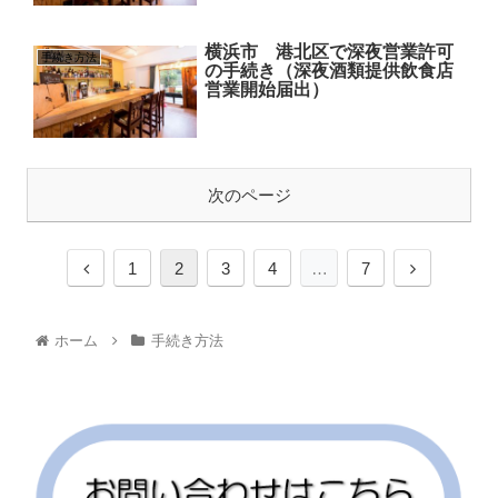
横浜市 港北区で深夜営業許可
手続き方法
の手続き（深夜酒類提供飲食店
営業開始届出）
次のページ
1
2
3
4
…
7
ホーム
手続き方法