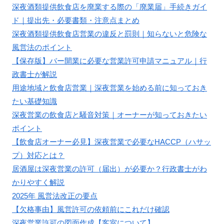
深夜酒類提供飲食店を廃業する際の「廃業届」手続きガイ
ド｜提出先・必要書類・注意点まとめ
深夜酒類提供飲食店営業の違反と罰則｜知らないと危険な
風営法のポイント
【保存版】バー開業に必要な営業許可申請マニュアル｜行
政書士が解説
用途地域と飲食店営業｜深夜営業を始める前に知っておき
たい基礎知識
深夜営業の飲食店と騒音対策｜オーナーが知っておきたい
ポイント
【飲食店オーナー必見】深夜営業で必要なHACCP（ハサッ
プ）対応とは？
居酒屋は深夜営業の許可（届出）が必要か？行政書士がわ
かりやすく解説
2025年 風営法改正の要点
【欠格事由】風営許可の依頼前にこれだけ確認
深夜営業許可の図面作成【客室について】