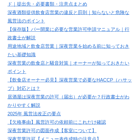
ド｜提出先・必要書類・注意点まとめ
深夜酒類提供飲食店営業の違反と罰則｜知らないと危険な
風営法のポイント
【保存版】バー開業に必要な営業許可申請マニュアル｜行
政書士が解説
用途地域と飲食店営業｜深夜営業を始める前に知っておき
たい基礎知識
深夜営業の飲食店と騒音対策｜オーナーが知っておきたい
ポイント
【飲食店オーナー必見】深夜営業で必要なHACCP（ハサッ
プ）対応とは？
居酒屋は深夜営業の許可（届出）が必要か？行政書士がわ
かりやすく解説
2025年 風営法改正の要点
【欠格事由】風営許可の依頼前にこれだけ確認
深夜営業許可の図面作成【客室について】
深夜営業許可【メニュー表作成時の注意点】