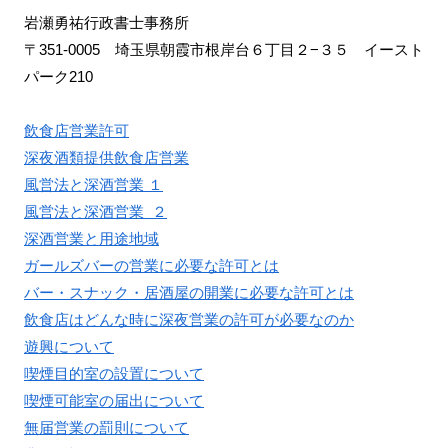
岩瀬勇祐行政書士事務所
〒351-0005 埼玉県朝霞市根岸台６丁目２−３５ イースト
パーク210
飲食店営業許可
深夜酒類提供飲食店営業
風営法と深酒営業 １
風営法と深酒営業 ２
深酒営業と用途地域
ガールズバーの営業に必要な許可とは
バー・スナック・居酒屋の開業に必要な許可とは
飲食店はどんな時に深夜営業の許可が必要なのか
遊興について
喫煙目的室の設置について
喫煙可能室の届出について
無届営業の罰則について