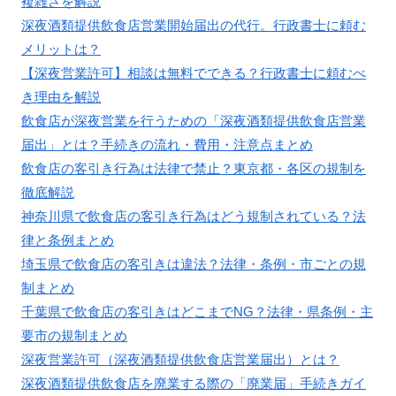
複雑さを解説
深夜酒類提供飲食店営業開始届出の代行。行政書士に頼む
メリットは？
【深夜営業許可】相談は無料でできる？行政書士に頼むべ
き理由を解説
飲食店が深夜営業を行うための「深夜酒類提供飲食店営業
届出」とは？手続きの流れ・費用・注意点まとめ
飲食店の客引き行為は法律で禁止？東京都・各区の規制を
徹底解説
神奈川県で飲食店の客引き行為はどう規制されている？法
律と条例まとめ
埼玉県で飲食店の客引きは違法？法律・条例・市ごとの規
制まとめ
千葉県で飲食店の客引きはどこまでNG？法律・県条例・主
要市の規制まとめ
深夜営業許可（深夜酒類提供飲食店営業届出）とは？
深夜酒類提供飲食店を廃業する際の「廃業届」手続きガイ