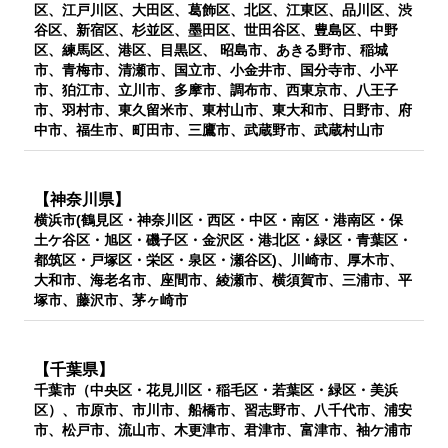
区、江戸川区、大田区、葛飾区、北区、江東区、品川区、渋
谷区、新宿区、杉並区、墨田区、世田谷区、豊島区、中野
区、練馬区、港区、目黒区、 昭島市、あきる野市、稲城
市、青梅市、清瀬市、国立市、小金井市、国分寺市、小平
市、狛江市、立川市、多摩市、調布市、西東京市、八王子
市、羽村市、東久留米市、東村山市、東大和市、日野市、府
中市、福生市、町田市、三鷹市、武蔵野市、武蔵村山市
【神奈川県】
横浜市(鶴見区・神奈川区・西区・中区・南区・港南区・保
土ケ谷区・旭区・磯子区・金沢区・港北区・緑区・青葉区・
都筑区・戸塚区・栄区・泉区・瀬谷区)、川崎市、厚木市、
大和市、海老名市、座間市、綾瀬市、横須賀市、三浦市、平
塚市、藤沢市、茅ヶ崎市
【千葉県】
千葉市（中央区・花見川区・稲毛区・若葉区・緑区・美浜
区）、市原市、市川市、船橋市、習志野市、八千代市、浦安
市、松戸市、流山市、木更津市、君津市、富津市、袖ケ浦市