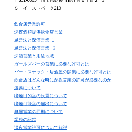
〒351-0005 埼玉県朝霞市根岸台６丁目２−３
５ イーストパーク210
飲食店営業許可
深夜酒類提供飲食店営業
風営法と深酒営業 １
風営法と深酒営業 ２
深酒営業と用途地域
ガールズバーの営業に必要な許可とは
バー・スナック・居酒屋の開業に必要な許可とは
飲食店はどんな時に深夜営業の許可が必要なのか
遊興について
喫煙目的室の設置について
喫煙可能室の届出について
無届営業の罰則について
業務の記録
深夜営業許可について解説