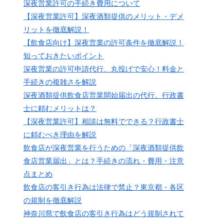
深夜営業許可の手続き費用について
【深夜営業許可】深夜酒類提供のメリット・デメ
リットを徹底解説！
【飲食店向け】深夜営業の許可条件を徹底解説！
知っておきたいポイント
深夜営業の許可申請代行、丸投げで安心！料金と
手続きの複雑さを解説
深夜酒類提供飲食店営業開始届出の代行。行政書
士に頼むメリットは？
【深夜営業許可】相談は無料でできる？行政書士
に頼むべき理由を解説
飲食店が深夜営業を行うための「深夜酒類提供飲
食店営業届出」とは？手続きの流れ・費用・注意
点まとめ
飲食店の客引き行為は法律で禁止？東京都・各区
の規制を徹底解説
神奈川県で飲食店の客引き行為はどう規制されて