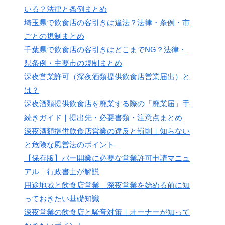
いる？法律と条例まとめ
埼玉県で飲食店の客引きは違法？法律・条例・市
ごとの規制まとめ
千葉県で飲食店の客引きはどこまでNG？法律・
県条例・主要市の規制まとめ
深夜営業許可（深夜酒類提供飲食店営業届出）と
は？
深夜酒類提供飲食店を廃業する際の「廃業届」手
続きガイド｜提出先・必要書類・注意点まとめ
深夜酒類提供飲食店営業の違反と罰則｜知らない
と危険な風営法のポイント
【保存版】バー開業に必要な営業許可申請マニュ
アル｜行政書士が解説
用途地域と飲食店営業｜深夜営業を始める前に知
っておきたい基礎知識
深夜営業の飲食店と騒音対策｜オーナーが知って