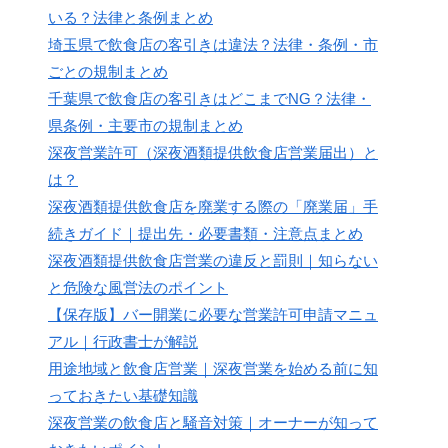
いる？法律と条例まとめ
埼玉県で飲食店の客引きは違法？法律・条例・市
ごとの規制まとめ
千葉県で飲食店の客引きはどこまでNG？法律・
県条例・主要市の規制まとめ
深夜営業許可（深夜酒類提供飲食店営業届出）と
は？
深夜酒類提供飲食店を廃業する際の「廃業届」手
続きガイド｜提出先・必要書類・注意点まとめ
深夜酒類提供飲食店営業の違反と罰則｜知らない
と危険な風営法のポイント
【保存版】バー開業に必要な営業許可申請マニュ
アル｜行政書士が解説
用途地域と飲食店営業｜深夜営業を始める前に知
っておきたい基礎知識
深夜営業の飲食店と騒音対策｜オーナーが知って