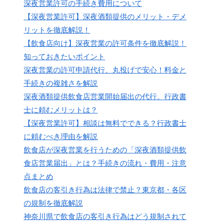
深夜営業許可の手続き費用について
【深夜営業許可】深夜酒類提供のメリット・デメ
リットを徹底解説！
【飲食店向け】深夜営業の許可条件を徹底解説！
知っておきたいポイント
深夜営業の許可申請代行、丸投げで安心！料金と
手続きの複雑さを解説
深夜酒類提供飲食店営業開始届出の代行。行政書
士に頼むメリットは？
【深夜営業許可】相談は無料でできる？行政書士
に頼むべき理由を解説
飲食店が深夜営業を行うための「深夜酒類提供飲
食店営業届出」とは？手続きの流れ・費用・注意
点まとめ
飲食店の客引き行為は法律で禁止？東京都・各区
の規制を徹底解説
神奈川県で飲食店の客引き行為はどう規制されて