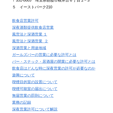
〒351-0005 埼玉県朝霞市根岸台６丁目２−３
５ イーストパーク210
飲食店営業許可
深夜酒類提供飲食店営業
風営法と深酒営業 １
風営法と深酒営業 ２
深酒営業と用途地域
ガールズバーの営業に必要な許可とは
バー・スナック・居酒屋の開業に必要な許可とは
飲食店はどんな時に深夜営業の許可が必要なのか
遊興について
喫煙目的室の設置について
喫煙可能室の届出について
無届営業の罰則について
業務の記録
深夜営業許可について解説