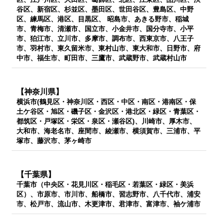
谷区、新宿区、杉並区、墨田区、世田谷区、豊島区、中野
区、練馬区、港区、目黒区、 昭島市、あきる野市、稲城
市、青梅市、清瀬市、国立市、小金井市、国分寺市、小平
市、狛江市、立川市、多摩市、調布市、西東京市、八王子
市、羽村市、東久留米市、東村山市、東大和市、日野市、府
中市、福生市、町田市、三鷹市、武蔵野市、武蔵村山市
【神奈川県】
横浜市(鶴見区・神奈川区・西区・中区・南区・港南区・保
土ケ谷区・旭区・磯子区・金沢区・港北区・緑区・青葉区・
都筑区・戸塚区・栄区・泉区・瀬谷区)、川崎市、厚木市、
大和市、海老名市、座間市、綾瀬市、横須賀市、三浦市、平
塚市、藤沢市、茅ヶ崎市
【千葉県】
千葉市（中央区・花見川区・稲毛区・若葉区・緑区・美浜
区）、市原市、市川市、船橋市、習志野市、八千代市、浦安
市、松戸市、流山市、木更津市、君津市、富津市、袖ケ浦市