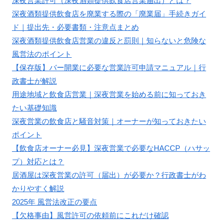
深夜営業許可（深夜酒類提供飲食店営業届出）とは？
深夜酒類提供飲食店を廃業する際の「廃業届」手続きガイ
ド｜提出先・必要書類・注意点まとめ
深夜酒類提供飲食店営業の違反と罰則｜知らないと危険な
風営法のポイント
【保存版】バー開業に必要な営業許可申請マニュアル｜行
政書士が解説
用途地域と飲食店営業｜深夜営業を始める前に知っておき
たい基礎知識
深夜営業の飲食店と騒音対策｜オーナーが知っておきたい
ポイント
【飲食店オーナー必見】深夜営業で必要なHACCP（ハサッ
プ）対応とは？
居酒屋は深夜営業の許可（届出）が必要か？行政書士がわ
かりやすく解説
2025年 風営法改正の要点
【欠格事由】風営許可の依頼前にこれだけ確認