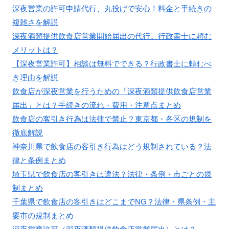
深夜営業の許可申請代行、丸投げで安心！料金と手続きの
複雑さを解説
深夜酒類提供飲食店営業開始届出の代行。行政書士に頼む
メリットは？
【深夜営業許可】相談は無料でできる？行政書士に頼むべ
き理由を解説
飲食店が深夜営業を行うための「深夜酒類提供飲食店営業
届出」とは？手続きの流れ・費用・注意点まとめ
飲食店の客引き行為は法律で禁止？東京都・各区の規制を
徹底解説
神奈川県で飲食店の客引き行為はどう規制されている？法
律と条例まとめ
埼玉県で飲食店の客引きは違法？法律・条例・市ごとの規
制まとめ
千葉県で飲食店の客引きはどこまでNG？法律・県条例・主
要市の規制まとめ