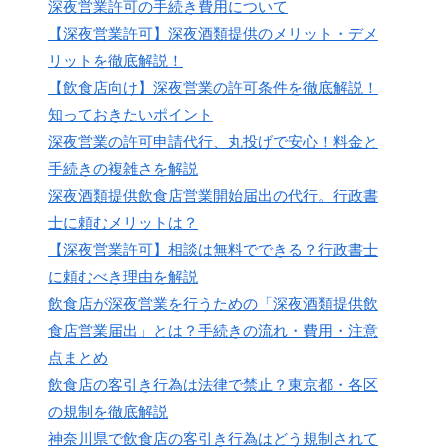
深夜営業許可の手続き費用について
【深夜営業許可】深夜酒類提供のメリット・デメ
リットを徹底解説！
【飲食店向け】深夜営業の許可条件を徹底解説！
知っておきたいポイント
深夜営業の許可申請代行、丸投げで安心！料金と
手続きの複雑さを解説
深夜酒類提供飲食店営業開始届出の代行。行政書
士に頼むメリットは？
【深夜営業許可】相談は無料でできる？行政書士
に頼むべき理由を解説
飲食店が深夜営業を行うための「深夜酒類提供飲
食店営業届出」とは？手続きの流れ・費用・注意
点まとめ
飲食店の客引き行為は法律で禁止？東京都・各区
の規制を徹底解説
神奈川県で飲食店の客引き行為はどう規制されて