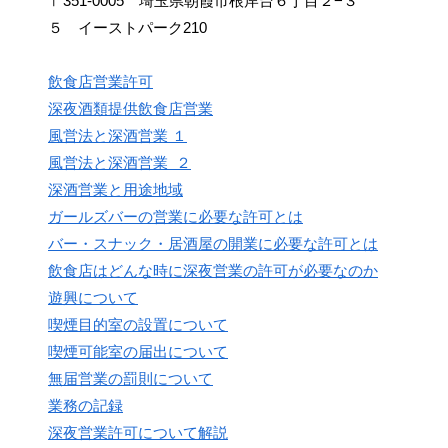
〒351-0005 埼玉県朝霞市根岸台６丁目２−３
５ イーストパーク210
飲食店営業許可
深夜酒類提供飲食店営業
風営法と深酒営業 １
風営法と深酒営業 ２
深酒営業と用途地域
ガールズバーの営業に必要な許可とは
バー・スナック・居酒屋の開業に必要な許可とは
飲食店はどんな時に深夜営業の許可が必要なのか
遊興について
喫煙目的室の設置について
喫煙可能室の届出について
無届営業の罰則について
業務の記録
深夜営業許可について解説