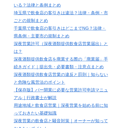
いる？法律と条例まとめ
埼玉県で飲食店の客引きは違法？法律・条例・市
ごとの規制まとめ
千葉県で飲食店の客引きはどこまでNG？法律・
県条例・主要市の規制まとめ
深夜営業許可（深夜酒類提供飲食店営業届出）と
は？
深夜酒類提供飲食店を廃業する際の「廃業届」手
続きガイド｜提出先・必要書類・注意点まとめ
深夜酒類提供飲食店営業の違反と罰則｜知らない
と危険な風営法のポイント
【保存版】バー開業に必要な営業許可申請マニュ
アル｜行政書士が解説
用途地域と飲食店営業｜深夜営業を始める前に知
っておきたい基礎知識
深夜営業の飲食店と騒音対策｜オーナーが知って