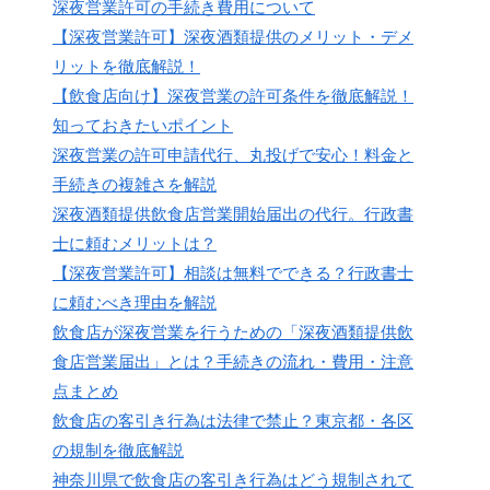
深夜営業許可の手続き費用について
【深夜営業許可】深夜酒類提供のメリット・デメ
リットを徹底解説！
【飲食店向け】深夜営業の許可条件を徹底解説！
知っておきたいポイント
深夜営業の許可申請代行、丸投げで安心！料金と
手続きの複雑さを解説
深夜酒類提供飲食店営業開始届出の代行。行政書
士に頼むメリットは？
【深夜営業許可】相談は無料でできる？行政書士
に頼むべき理由を解説
飲食店が深夜営業を行うための「深夜酒類提供飲
食店営業届出」とは？手続きの流れ・費用・注意
点まとめ
飲食店の客引き行為は法律で禁止？東京都・各区
の規制を徹底解説
神奈川県で飲食店の客引き行為はどう規制されて