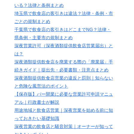
いる？法律と条例まとめ
埼玉県で飲食店の客引きは違法？法律・条例・市
ごとの規制まとめ
千葉県で飲食店の客引きはどこまでNG？法律・
県条例・主要市の規制まとめ
深夜営業許可（深夜酒類提供飲食店営業届出）と
は？
深夜酒類提供飲食店を廃業する際の「廃業届」手
続きガイド｜提出先・必要書類・注意点まとめ
深夜酒類提供飲食店営業の違反と罰則｜知らない
と危険な風営法のポイント
【保存版】バー開業に必要な営業許可申請マニュ
アル｜行政書士が解説
用途地域と飲食店営業｜深夜営業を始める前に知
っておきたい基礎知識
深夜営業の飲食店と騒音対策｜オーナーが知って