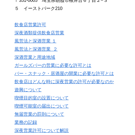
〒351-0005 埼玉県朝霞市根岸台６丁目２−３
５ イーストパーク210
飲食店営業許可
深夜酒類提供飲食店営業
風営法と深酒営業 １
風営法と深酒営業 ２
深酒営業と用途地域
ガールズバーの営業に必要な許可とは
バー・スナック・居酒屋の開業に必要な許可とは
飲食店はどんな時に深夜営業の許可が必要なのか
遊興について
喫煙目的室の設置について
喫煙可能室の届出について
無届営業の罰則について
業務の記録
深夜営業許可について解説