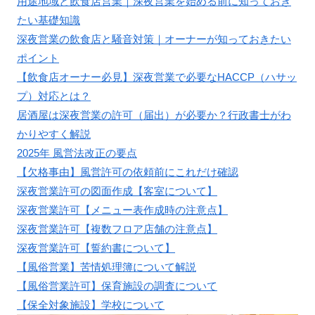
用途地域と飲食店営業｜深夜営業を始める前に知っておき
たい基礎知識
深夜営業の飲食店と騒音対策｜オーナーが知っておきたい
ポイント
【飲食店オーナー必見】深夜営業で必要なHACCP（ハサッ
プ）対応とは？
居酒屋は深夜営業の許可（届出）が必要か？行政書士がわ
かりやすく解説
2025年 風営法改正の要点
【欠格事由】風営許可の依頼前にこれだけ確認
深夜営業許可の図面作成【客室について】
深夜営業許可【メニュー表作成時の注意点】
深夜営業許可【複数フロア店舗の注意点】
深夜営業許可【誓約書について】
【風俗営業】苦情処理簿について解説
【風俗営業許可】保育施設の調査について
【保全対象施設】学校について