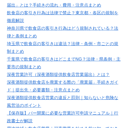
届出」とは？手続きの流れ・費用・注意点まとめ
飲食店の客引き行為は法律で禁止？東京都・各区の規制を
徹底解説
神奈川県で飲食店の客引き行為はどう規制されている？法
律と条例まとめ
埼玉県で飲食店の客引きは違法？法律・条例・市ごとの規
制まとめ
千葉県で飲食店の客引きはどこまでNG？法律・県条例・主
要市の規制まとめ
深夜営業許可（深夜酒類提供飲食店営業届出）とは？
深夜酒類提供飲食店を廃業する際の「廃業届」手続きガイ
ド｜提出先・必要書類・注意点まとめ
深夜酒類提供飲食店営業の違反と罰則｜知らないと危険な
風営法のポイント
【保存版】バー開業に必要な営業許可申請マニュアル｜行
政書士が解説