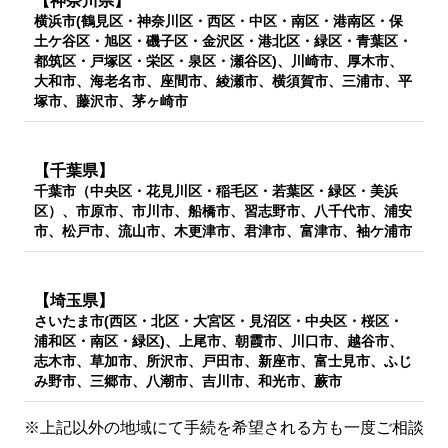
【神奈川県】
横浜市(鶴見区・神奈川区・西区・中区・南区・港南区・保
土ケ谷区・旭区・磯子区・金沢区・港北区・緑区・青葉区・
都筑区・戸塚区・栄区・泉区・瀬谷区)、川崎市、厚木市、
大和市、海老名市、座間市、綾瀬市、横須賀市、三浦市、平
塚市、藤沢市、茅ヶ崎市
【千葉県】
千葉市（中央区・花見川区・稲毛区・若葉区・緑区・美浜
区）、市原市、市川市、船橋市、習志野市、八千代市、浦安
市、松戸市、流山市、木更津市、君津市、富津市、袖ケ浦市
【埼玉県】
さいたま市(西区・北区・大宮区・見沼区・中央区・桜区・
浦和区・南区・緑区)、上尾市、朝霞市、川口市、越谷市、
志木市、草加市、所沢市、戸田市、新座市、富士見市、ふじ
み野市、三郷市、八潮市、吉川市、和光市、蕨市
※上記以外の地域にて手続を希望される方も一度ご相談