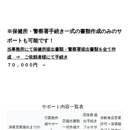
※保健所・警察署手続き一式の書類作成のみのサ
ポートも可能です！
当事務所にて保健所提出書類・警察署提出書類を全て作
成 ⇒ ご依頼者様にて手続き
７０，０００円 ～
サポート内容一覧表
③深酒 届
①図面作
④飲食店営業
②届出書類
出手続き
成サポー
許可＋深酒届
深夜営業届出までの
一式作成サ
フルサポ
ト
出フルサポー