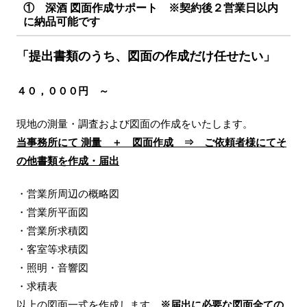
① 深酒 図面作成サポート ※契約後２営業日以内
に納品可能です
「提出書類のうち、図面の作成だけ任せたい」
４０，０００円 ～
現地の測量・調査および図面の作成をいたします。
当事務所にて 測量 ＋ 図面作成 ⇒ ご依頼者様にてそ
の他書類を作成・届出
・営業所周辺の概略図
・営業所平面図
・営業所求積図
・客室等求積図
・照明・音響図
・求積表
以上の図面一式を作成します。
※届出に必要な図面全ての