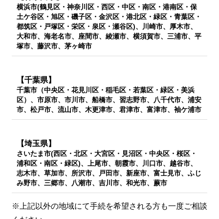
横浜市(鶴見区・神奈川区・西区・中区・南区・港南区・保
土ケ谷区・旭区・磯子区・金沢区・港北区・緑区・青葉区・
都筑区・戸塚区・栄区・泉区・瀬谷区)、川崎市、厚木市、
大和市、海老名市、座間市、綾瀬市、横須賀市、三浦市、平
塚市、藤沢市、茅ヶ崎市
【千葉県】
千葉市（中央区・花見川区・稲毛区・若葉区・緑区・美浜
区）、市原市、市川市、船橋市、習志野市、八千代市、浦安
市、松戸市、流山市、木更津市、君津市、富津市、袖ケ浦市
【埼玉県】
さいたま市(西区・北区・大宮区・見沼区・中央区・桜区・
浦和区・南区・緑区)、上尾市、朝霞市、川口市、越谷市、
志木市、草加市、所沢市、戸田市、新座市、富士見市、ふじ
み野市、三郷市、八潮市、吉川市、和光市、蕨市
※上記以外の地域にて手続を希望される方も一度ご相談