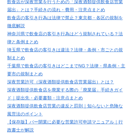
飲食店が深夜営業を行うための「深夜酒類提供飲食店営業
届出」とは？手続きの流れ・費用・注意点まとめ
飲食店の客引き行為は法律で禁止？東京都・各区の規制を
徹底解説
神奈川県で飲食店の客引き行為はどう規制されている？法
律と条例まとめ
埼玉県で飲食店の客引きは違法？法律・条例・市ごとの規
制まとめ
千葉県で飲食店の客引きはどこまでNG？法律・県条例・主
要市の規制まとめ
深夜営業許可（深夜酒類提供飲食店営業届出）とは？
深夜酒類提供飲食店を廃業する際の「廃業届」手続きガイ
ド｜提出先・必要書類・注意点まとめ
深夜酒類提供飲食店営業の違反と罰則｜知らないと危険な
風営法のポイント
【保存版】バー開業に必要な営業許可申請マニュアル｜行
政書士が解説