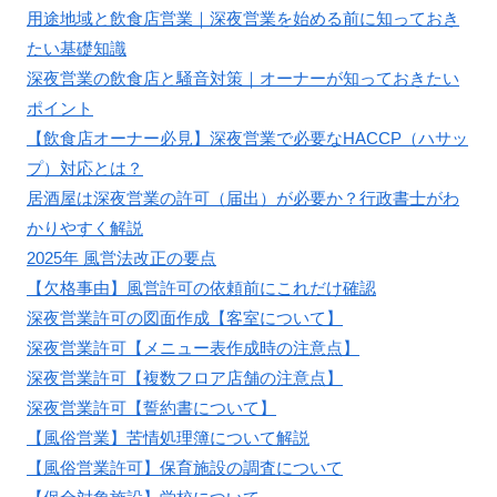
用途地域と飲食店営業｜深夜営業を始める前に知っておき
たい基礎知識
深夜営業の飲食店と騒音対策｜オーナーが知っておきたい
ポイント
【飲食店オーナー必見】深夜営業で必要なHACCP（ハサッ
プ）対応とは？
居酒屋は深夜営業の許可（届出）が必要か？行政書士がわ
かりやすく解説
2025年 風営法改正の要点
【欠格事由】風営許可の依頼前にこれだけ確認
深夜営業許可の図面作成【客室について】
深夜営業許可【メニュー表作成時の注意点】
深夜営業許可【複数フロア店舗の注意点】
深夜営業許可【誓約書について】
【風俗営業】苦情処理簿について解説
【風俗営業許可】保育施設の調査について