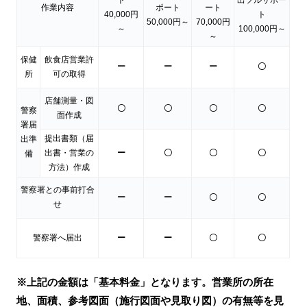
作業内容
ポート
ート
40,000円
ト
50,000円～
70,000円
～
100,000円～
～
保健
飲食店営業許
ー
ー
ー
〇
所
可の取得
店舗測量・図
〇
〇
〇
〇
警察
面作成
署届
提出書類（届
出準
出書・営業の
ー
〇
〇
〇
備
方法）作成
警察署との事前打合
ー
ー
〇
〇
せ
警察署へ届出
ー
ー
〇
〇
※上記の金額は「基本料金」となります。営業所の所在
地、面積、参考図面（施行図面や見取り図）の有無等を見