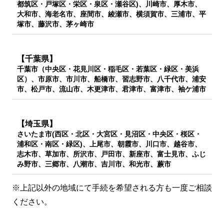
都筑区・戸塚区・栄区・泉区・瀬谷区)、川崎市、厚木市、
大和市、海老名市、座間市、綾瀬市、横須賀市、三浦市、平
塚市、藤沢市、茅ヶ崎市
【千葉県】
千葉市（中央区・花見川区・稲毛区・若葉区・緑区・美浜
区）、市原市、市川市、船橋市、習志野市、八千代市、浦安
市、松戸市、流山市、木更津市、君津市、富津市、袖ケ浦市
【埼玉県】
さいたま市(西区・北区・大宮区・見沼区・中央区・桜区・
浦和区・南区・緑区)、上尾市、朝霞市、川口市、越谷市、
志木市、草加市、所沢市、戸田市、新座市、富士見市、ふじ
み野市、三郷市、八潮市、吉川市、和光市、蕨市
※上記以外の地域にて手続を希望される方も一度ご相談
ください。