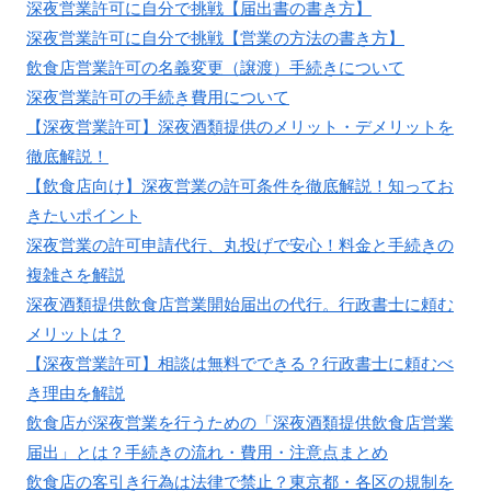
深夜営業許可に自分で挑戦【届出書の書き方】
深夜営業許可に自分で挑戦【営業の方法の書き方】
飲食店営業許可の名義変更（譲渡）手続きについて
深夜営業許可の手続き費用について
【深夜営業許可】深夜酒類提供のメリット・デメリットを
徹底解説！
【飲食店向け】深夜営業の許可条件を徹底解説！知ってお
きたいポイント
深夜営業の許可申請代行、丸投げで安心！料金と手続きの
複雑さを解説
深夜酒類提供飲食店営業開始届出の代行。行政書士に頼む
メリットは？
【深夜営業許可】相談は無料でできる？行政書士に頼むべ
き理由を解説
飲食店が深夜営業を行うための「深夜酒類提供飲食店営業
届出」とは？手続きの流れ・費用・注意点まとめ
飲食店の客引き行為は法律で禁止？東京都・各区の規制を