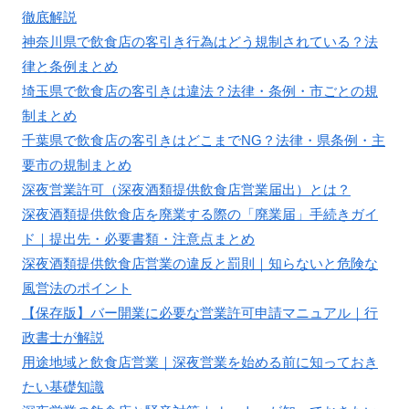
徹底解説
神奈川県で飲食店の客引き行為はどう規制されている？法
律と条例まとめ
埼玉県で飲食店の客引きは違法？法律・条例・市ごとの規
制まとめ
千葉県で飲食店の客引きはどこまでNG？法律・県条例・主
要市の規制まとめ
深夜営業許可（深夜酒類提供飲食店営業届出）とは？
深夜酒類提供飲食店を廃業する際の「廃業届」手続きガイ
ド｜提出先・必要書類・注意点まとめ
深夜酒類提供飲食店営業の違反と罰則｜知らないと危険な
風営法のポイント
【保存版】バー開業に必要な営業許可申請マニュアル｜行
政書士が解説
用途地域と飲食店営業｜深夜営業を始める前に知っておき
たい基礎知識