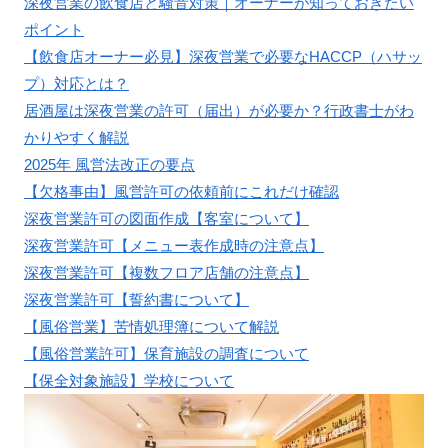
深夜営業の飲食店と騒音対策｜オーナーが知っておきたい
ポイント
【飲食店オーナー必見】深夜営業で必要なHACCP（ハサッ
プ）対応とは？
居酒屋は深夜営業の許可（届出）が必要か？行政書士がわ
かりやすく解説
2025年 風営法改正の要点
【欠格事由】風営許可の依頼前にこれだけ確認
深夜営業許可の図面作成【客室について】
深夜営業許可【メニュー表作成時の注意点】
深夜営業許可【複数フロア店舗の注意点】
深夜営業許可【誓約書について】
【風俗営業】苦情処理簿について解説
【風俗営業許可】保育施設の調査について
【保全対象施設】学校について