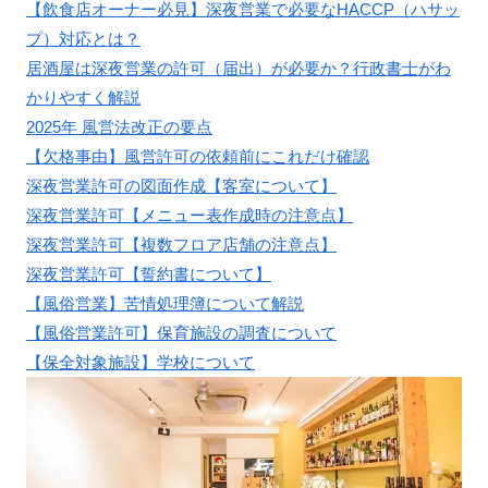
【飲食店オーナー必見】深夜営業で必要なHACCP（ハサッ
プ）対応とは？
居酒屋は深夜営業の許可（届出）が必要か？行政書士がわ
かりやすく解説
2025年 風営法改正の要点
【欠格事由】風営許可の依頼前にこれだけ確認
深夜営業許可の図面作成【客室について】
深夜営業許可【メニュー表作成時の注意点】
深夜営業許可【複数フロア店舗の注意点】
深夜営業許可【誓約書について】
【風俗営業】苦情処理簿について解説
【風俗営業許可】保育施設の調査について
【保全対象施設】学校について