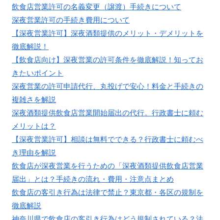
飲食店営業許可の名義変更（譲渡）手続きについて
深夜営業許可の手続き費用について
【深夜営業許可】深夜酒類提供のメリット・デメリットを
徹底解説！
【飲食店向け】深夜営業の許可条件を徹底解説！知ってお
きたいポイント
深夜営業の許可申請代行、丸投げで安心！料金と手続きの
複雑さを解説
深夜酒類提供飲食店営業開始届出の代行。行政書士に頼む
メリットは？
【深夜営業許可】相談は無料でできる？行政書士に頼むべ
き理由を解説
飲食店が深夜営業を行うための「深夜酒類提供飲食店営業
届出」とは？手続きの流れ・費用・注意点まとめ
飲食店の客引き行為は法律で禁止？東京都・各区の規制を
徹底解説
神奈川県で飲食店の客引き行為はどう規制されている？法