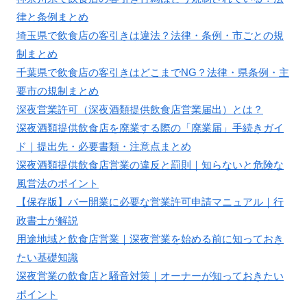
律と条例まとめ
埼玉県で飲食店の客引きは違法？法律・条例・市ごとの規
制まとめ
千葉県で飲食店の客引きはどこまでNG？法律・県条例・主
要市の規制まとめ
深夜営業許可（深夜酒類提供飲食店営業届出）とは？
深夜酒類提供飲食店を廃業する際の「廃業届」手続きガイ
ド｜提出先・必要書類・注意点まとめ
深夜酒類提供飲食店営業の違反と罰則｜知らないと危険な
風営法のポイント
【保存版】バー開業に必要な営業許可申請マニュアル｜行
政書士が解説
用途地域と飲食店営業｜深夜営業を始める前に知っておき
たい基礎知識
深夜営業の飲食店と騒音対策｜オーナーが知っておきたい
ポイント