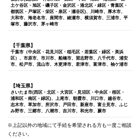
土ケ谷区・旭区・磯子区・金沢区・港北区・緑区・青葉区・
都筑区・戸塚区・栄区・泉区・瀬谷区)、川崎市、厚木市、
大和市、海老名市、座間市、綾瀬市、横須賀市、三浦市、平
塚市、藤沢市、茅ヶ崎市
【千葉県】
千葉市（中央区・花見川区・稲毛区・若葉区・緑区・美浜
区）、市原市、市川市、船橋市、習志野市、八千代市、浦安
市、松戸市、流山市、木更津市、君津市、富津市、袖ケ浦市
【埼玉県】
さいたま市(西区・北区・大宮区・見沼区・中央区・桜区・
浦和区・南区・緑区)、上尾市、朝霞市、川口市、越谷市、
志木市、草加市、所沢市、戸田市、新座市、富士見市、ふじ
み野市、三郷市、八潮市、吉川市、和光市、蕨市
※上記以外の地域にて手続を希望される方も一度ご相談
ください。