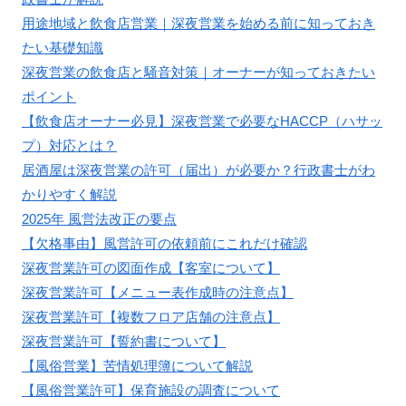
用途地域と飲食店営業｜深夜営業を始める前に知っておき
たい基礎知識
深夜営業の飲食店と騒音対策｜オーナーが知っておきたい
ポイント
【飲食店オーナー必見】深夜営業で必要なHACCP（ハサッ
プ）対応とは？
居酒屋は深夜営業の許可（届出）が必要か？行政書士がわ
かりやすく解説
2025年 風営法改正の要点
【欠格事由】風営許可の依頼前にこれだけ確認
深夜営業許可の図面作成【客室について】
深夜営業許可【メニュー表作成時の注意点】
深夜営業許可【複数フロア店舗の注意点】
深夜営業許可【誓約書について】
【風俗営業】苦情処理簿について解説
【風俗営業許可】保育施設の調査について