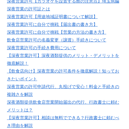
深夜営業許可【カラオケを設置する際の注意点】埼玉県編
深夜営業の許可証とは
深夜営業許可【用途地域証明書について解説】
深夜営業許可に自分で挑戦【届出書の書き方】
深夜営業許可に自分で挑戦【営業の方法の書き方】
飲食店営業許可の名義変更（譲渡）手続きについて
深夜営業許可の手続き費用について
【深夜営業許可】深夜酒類提供のメリット・デメリットを
徹底解説！
【飲食店向け】深夜営業の許可条件を徹底解説！知ってお
きたいポイント
深夜営業の許可申請代行、丸投げで安心！料金と手続きの
複雑さを解説
深夜酒類提供飲食店営業開始届出の代行。行政書士に頼む
メリットは？
【深夜営業許可】相談は無料でできる？行政書士に頼むべ
き理由を解説