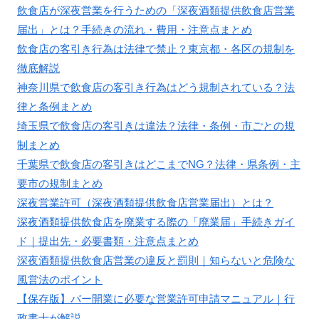
飲食店が深夜営業を行うための「深夜酒類提供飲食店営業
届出」とは？手続きの流れ・費用・注意点まとめ
飲食店の客引き行為は法律で禁止？東京都・各区の規制を
徹底解説
神奈川県で飲食店の客引き行為はどう規制されている？法
律と条例まとめ
埼玉県で飲食店の客引きは違法？法律・条例・市ごとの規
制まとめ
千葉県で飲食店の客引きはどこまでNG？法律・県条例・主
要市の規制まとめ
深夜営業許可（深夜酒類提供飲食店営業届出）とは？
深夜酒類提供飲食店を廃業する際の「廃業届」手続きガイ
ド｜提出先・必要書類・注意点まとめ
深夜酒類提供飲食店営業の違反と罰則｜知らないと危険な
風営法のポイント
【保存版】バー開業に必要な営業許可申請マニュアル｜行
政書士が解説