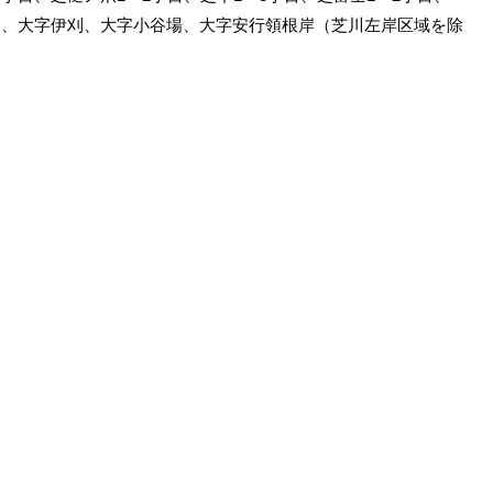
丁目、大字伊刈、大字小谷場、大字安行領根岸（芝川左岸区域を除