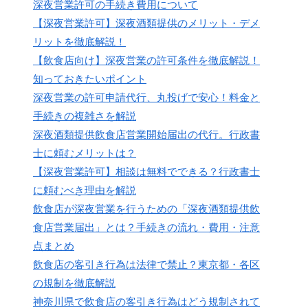
深夜営業許可の手続き費用について
【深夜営業許可】深夜酒類提供のメリット・デメ
リットを徹底解説！
【飲食店向け】深夜営業の許可条件を徹底解説！
知っておきたいポイント
深夜営業の許可申請代行、丸投げで安心！料金と
手続きの複雑さを解説
深夜酒類提供飲食店営業開始届出の代行。行政書
士に頼むメリットは？
【深夜営業許可】相談は無料でできる？行政書士
に頼むべき理由を解説
飲食店が深夜営業を行うための「深夜酒類提供飲
食店営業届出」とは？手続きの流れ・費用・注意
点まとめ
飲食店の客引き行為は法律で禁止？東京都・各区
の規制を徹底解説
神奈川県で飲食店の客引き行為はどう規制されて