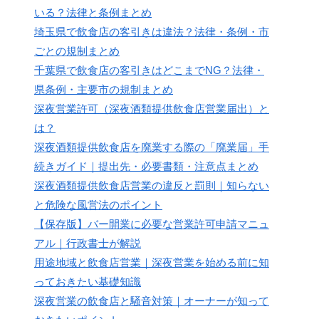
いる？法律と条例まとめ
埼玉県で飲食店の客引きは違法？法律・条例・市
ごとの規制まとめ
千葉県で飲食店の客引きはどこまでNG？法律・
県条例・主要市の規制まとめ
深夜営業許可（深夜酒類提供飲食店営業届出）と
は？
深夜酒類提供飲食店を廃業する際の「廃業届」手
続きガイド｜提出先・必要書類・注意点まとめ
深夜酒類提供飲食店営業の違反と罰則｜知らない
と危険な風営法のポイント
【保存版】バー開業に必要な営業許可申請マニュ
アル｜行政書士が解説
用途地域と飲食店営業｜深夜営業を始める前に知
っておきたい基礎知識
深夜営業の飲食店と騒音対策｜オーナーが知って