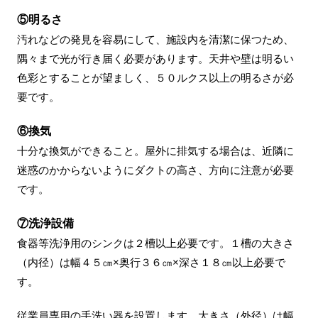
⑤明るさ
汚れなどの発見を容易にして、施設内を清潔に保つため、
隅々まで光が行き届く必要があります。天井や壁は明るい
色彩とすることが望ましく、５０ルクス以上の明るさが必
要です。
⑥換気
十分な換気ができること。屋外に排気する場合は、近隣に
迷惑のかからないようにダクトの高さ、方向に注意が必要
です。
⑦洗浄設備
食器等洗浄用のシンクは２槽以上必要です。１槽の大きさ
（内径）は幅４５㎝×奥行３６㎝×深さ１８㎝以上必要で
す。
従業員専用の手洗い器を設置します。大きさ（外径）は幅