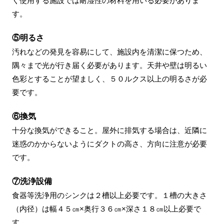
く使用する施設では耐湿性の材料を用いる必要がありま
す。
⑤明るさ
汚れなどの発見を容易にして、施設内を清潔に保つため、
隅々まで光が行き届く必要があります。天井や壁は明るい
色彩とすることが望ましく、５０ルクス以上の明るさが必
要です。
⑥換気
十分な換気ができること。屋外に排気する場合は、近隣に
迷惑のかからないようにダクトの高さ、方向に注意が必要
です。
⑦洗浄設備
食器等洗浄用のシンクは２槽以上必要です。１槽の大きさ
（内径）は幅４５㎝×奥行３６㎝×深さ１８㎝以上必要で
す。