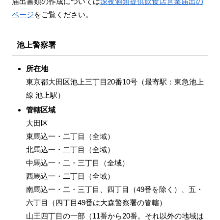
届出書類の作成については
深夜酒類提供飲食店営業届出の
ページ
をご覧ください。
池上警察署
所在地
東京都大田区池上三丁目20番10号（最寄駅：東急池上
線 池上駅）
管轄区域
大田区
東馬込一・二丁目（全域）
北馬込一・二丁目（全域）
中馬込一・二・三丁目（全域）
西馬込一・二丁目（全域）
南馬込一・二・三丁目、四丁目（49番を除く）、五・
六丁目（四丁目49番は大森警察署の管轄）
山王四丁目の一部（11番から20番。それ以外の地域は