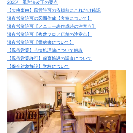
2025年 風営法改正の要点
【欠格事由】風営許可の依頼前にこれだけ確認
深夜営業許可の図面作成【客室について】
深夜営業許可【メニュー表作成時の注意点】
深夜営業許可【複数フロア店舗の注意点】
深夜営業許可【誓約書について】
【風俗営業】苦情処理簿について解説
【風俗営業許可】保育施設の調査について
【保全対象施設】学校について