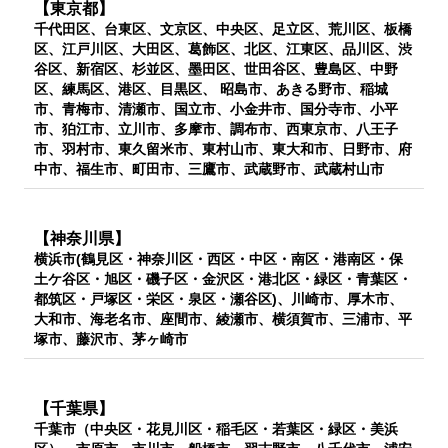
【東京都】
千代田区、台東区、文京区、中央区、足立区、荒川区、板橋
区、江戸川区、大田区、葛飾区、北区、江東区、品川区、渋
谷区、新宿区、杉並区、墨田区、世田谷区、豊島区、中野
区、練馬区、港区、目黒区、 昭島市、あきる野市、稲城
市、青梅市、清瀬市、国立市、小金井市、国分寺市、小平
市、狛江市、立川市、多摩市、調布市、西東京市、八王子
市、羽村市、東久留米市、東村山市、東大和市、日野市、府
中市、福生市、町田市、三鷹市、武蔵野市、武蔵村山市
【神奈川県】
横浜市(鶴見区・神奈川区・西区・中区・南区・港南区・保
土ケ谷区・旭区・磯子区・金沢区・港北区・緑区・青葉区・
都筑区・戸塚区・栄区・泉区・瀬谷区)、川崎市、厚木市、
大和市、海老名市、座間市、綾瀬市、横須賀市、三浦市、平
塚市、藤沢市、茅ヶ崎市
【千葉県】
千葉市（中央区・花見川区・稲毛区・若葉区・緑区・美浜