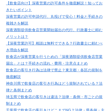
【飲食店向け】深夜営業の許可条件を徹底解説！知ってお
きたいポイント
深夜営業の許可申請代行、丸投げで安心！料金と手続きの
複雑さを解説
深夜酒類提供飲食店営業開始届出の代行。行政書士に頼む
メリットは？
【深夜営業許可】相談は無料でできる？行政書士に頼むべ
き理由を解説
飲食店が深夜営業を行うための「深夜酒類提供飲食店営業
届出」とは？手続きの流れ・費用・注意点まとめ
飲食店の客引き行為は法律で禁止？東京都・各区の規制を
徹底解説
神奈川県で飲食店の客引き行為はどう規制されている？法
律と条例まとめ
埼玉県で飲食店の客引きは違法？法律・条例・市ごとの規
制まとめ
千葉県で飲食店の客引きはどこまでNG？法律・県条例・主