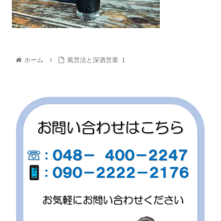
ホーム
風営法と深酒営業 １