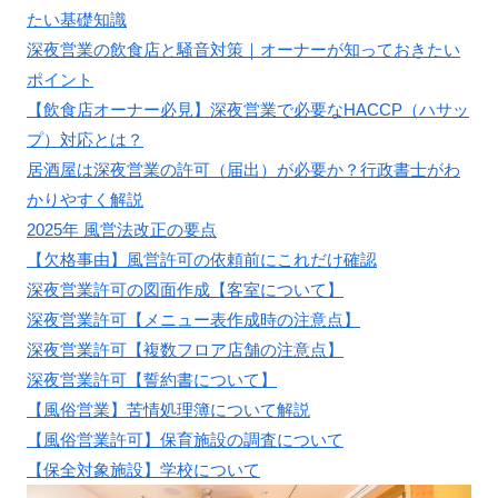
たい基礎知識
深夜営業の飲食店と騒音対策｜オーナーが知っておきたい
ポイント
【飲食店オーナー必見】深夜営業で必要なHACCP（ハサッ
プ）対応とは？
居酒屋は深夜営業の許可（届出）が必要か？行政書士がわ
かりやすく解説
2025年 風営法改正の要点
【欠格事由】風営許可の依頼前にこれだけ確認
深夜営業許可の図面作成【客室について】
深夜営業許可【メニュー表作成時の注意点】
深夜営業許可【複数フロア店舗の注意点】
深夜営業許可【誓約書について】
【風俗営業】苦情処理簿について解説
【風俗営業許可】保育施設の調査について
【保全対象施設】学校について