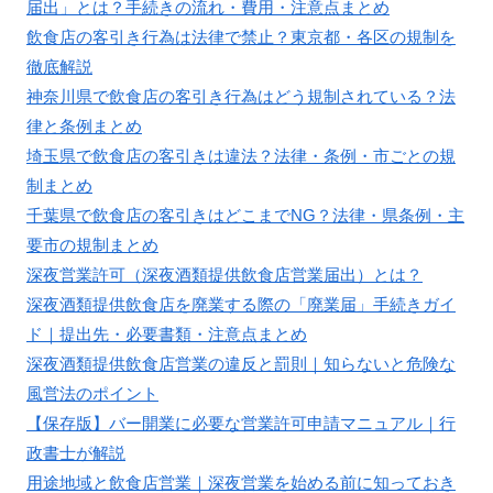
届出」とは？手続きの流れ・費用・注意点まとめ
飲食店の客引き行為は法律で禁止？東京都・各区の規制を
徹底解説
神奈川県で飲食店の客引き行為はどう規制されている？法
律と条例まとめ
埼玉県で飲食店の客引きは違法？法律・条例・市ごとの規
制まとめ
千葉県で飲食店の客引きはどこまでNG？法律・県条例・主
要市の規制まとめ
深夜営業許可（深夜酒類提供飲食店営業届出）とは？
深夜酒類提供飲食店を廃業する際の「廃業届」手続きガイ
ド｜提出先・必要書類・注意点まとめ
深夜酒類提供飲食店営業の違反と罰則｜知らないと危険な
風営法のポイント
【保存版】バー開業に必要な営業許可申請マニュアル｜行
政書士が解説
用途地域と飲食店営業｜深夜営業を始める前に知っておき