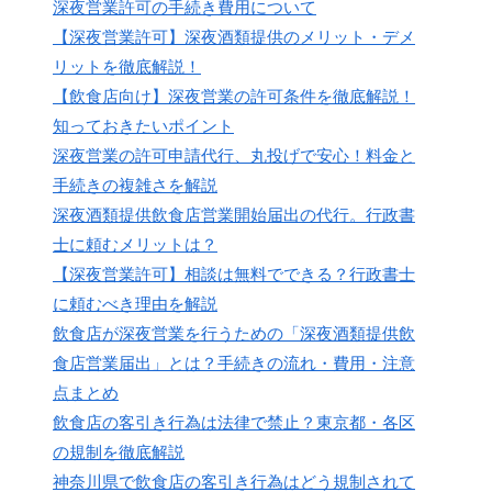
深夜営業許可の手続き費用について
【深夜営業許可】深夜酒類提供のメリット・デメ
リットを徹底解説！
【飲食店向け】深夜営業の許可条件を徹底解説！
知っておきたいポイント
深夜営業の許可申請代行、丸投げで安心！料金と
手続きの複雑さを解説
深夜酒類提供飲食店営業開始届出の代行。行政書
士に頼むメリットは？
【深夜営業許可】相談は無料でできる？行政書士
に頼むべき理由を解説
飲食店が深夜営業を行うための「深夜酒類提供飲
食店営業届出」とは？手続きの流れ・費用・注意
点まとめ
飲食店の客引き行為は法律で禁止？東京都・各区
の規制を徹底解説
神奈川県で飲食店の客引き行為はどう規制されて