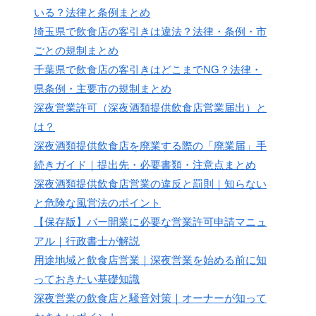
いる？法律と条例まとめ
埼玉県で飲食店の客引きは違法？法律・条例・市
ごとの規制まとめ
千葉県で飲食店の客引きはどこまでNG？法律・
県条例・主要市の規制まとめ
深夜営業許可（深夜酒類提供飲食店営業届出）と
は？
深夜酒類提供飲食店を廃業する際の「廃業届」手
続きガイド｜提出先・必要書類・注意点まとめ
深夜酒類提供飲食店営業の違反と罰則｜知らない
と危険な風営法のポイント
【保存版】バー開業に必要な営業許可申請マニュ
アル｜行政書士が解説
用途地域と飲食店営業｜深夜営業を始める前に知
っておきたい基礎知識
深夜営業の飲食店と騒音対策｜オーナーが知って