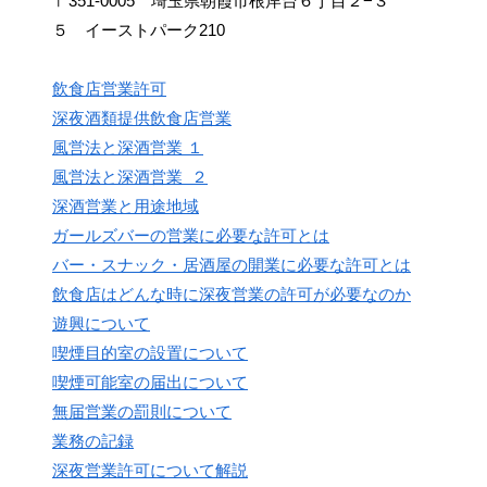
〒351-0005 埼玉県朝霞市根岸台６丁目２−３
５ イーストパーク210
飲食店営業許可
深夜酒類提供飲食店営業
風営法と深酒営業 １
風営法と深酒営業 ２
深酒営業と用途地域
ガールズバーの営業に必要な許可とは
バー・スナック・居酒屋の開業に必要な許可とは
飲食店はどんな時に深夜営業の許可が必要なのか
遊興について
喫煙目的室の設置について
喫煙可能室の届出について
無届営業の罰則について
業務の記録
深夜営業許可について解説