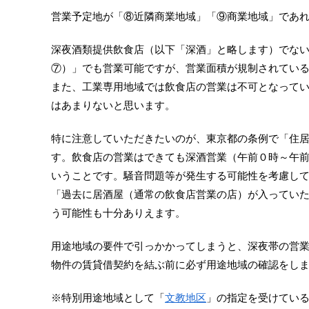
営業予定地が「⑧近隣商業地域」「⑨商業地域」であ
深夜酒類提供飲食店（以下「深酒」と略します）でな
⑦）」でも営業可能ですが、営業面積が規制されてい
また、工業専用地域では飲食店の営業は不可となって
はあまりないと思います。
特に注意していただきたいのが、東京都の条例で「住
す。飲食店の営業はできても深酒営業（午前０時～午
いうことです。騒音問題等が発生する可能性を考慮し
「過去に居酒屋（通常の飲食店営業の店）が入ってい
う可能性も十分ありえます。
用途地域の要件で引っかかってしまうと、深夜帯の営
物件の賃貸借契約を結ぶ前に必ず用途地域の確認をし
※特別用途地域として「
文教地区
」の指定を受けてい