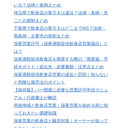
いる？法律と条例まとめ
埼玉県で飲食店の客引きは違法？法律・条例・市
ごとの規制まとめ
千葉県で飲食店の客引きはどこまでNG？法律・
県条例・主要市の規制まとめ
深夜営業許可（深夜酒類提供飲食店営業届出）と
は？
深夜酒類提供飲食店を廃業する際の「廃業届」手
続きガイド｜提出先・必要書類・注意点まとめ
深夜酒類提供飲食店営業の違反と罰則｜知らない
と危険な風営法のポイント
【保存版】バー開業に必要な営業許可申請マニュ
アル｜行政書士が解説
用途地域と飲食店営業｜深夜営業を始める前に知
っておきたい基礎知識
深夜営業の飲食店と騒音対策｜オーナーが知って