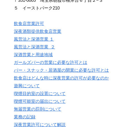
〒351-0005 埼玉県朝霞市根岸台６丁目２−３
５ イーストパーク210
飲食店営業許可
深夜酒類提供飲食店営業
風営法と深酒営業 １
風営法と深酒営業 ２
深酒営業と用途地域
ガールズバーの営業に必要な許可とは
バー・スナック・居酒屋の開業に必要な許可とは
飲食店はどんな時に深夜営業の許可が必要なのか
遊興について
喫煙目的室の設置について
喫煙可能室の届出について
無届営業の罰則について
業務の記録
深夜営業許可について解説