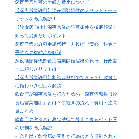
深夜営業許可の手続き費用について
【深夜営業許可】深夜酒類提供のメリット・デメ
リットを徹底解説！
【飲食店向け】深夜営業の許可条件を徹底解説！
知っておきたいポイント
深夜営業の許可申請代行、丸投げで安心！料金と
手続きの複雑さを解説
深夜酒類提供飲食店営業開始届出の代行。行政書
士に頼むメリットは？
【深夜営業許可】相談は無料でできる？行政書士
に頼むべき理由を解説
飲食店が深夜営業を行うための「深夜酒類提供飲
食店営業届出」とは？手続きの流れ・費用・注意
点まとめ
飲食店の客引き行為は法律で禁止？東京都・各区
の規制を徹底解説
神奈川県で飲食店の客引き行為はどう規制されて