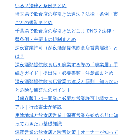
いる？法律と条例まとめ
埼玉県で飲食店の客引きは違法？法律・条例・市
ごとの規制まとめ
千葉県で飲食店の客引きはどこまでNG？法律・
県条例・主要市の規制まとめ
深夜営業許可（深夜酒類提供飲食店営業届出）と
は？
深夜酒類提供飲食店を廃業する際の「廃業届」手
続きガイド｜提出先・必要書類・注意点まとめ
深夜酒類提供飲食店営業の違反と罰則｜知らない
と危険な風営法のポイント
【保存版】バー開業に必要な営業許可申請マニュ
アル｜行政書士が解説
用途地域と飲食店営業｜深夜営業を始める前に知
っておきたい基礎知識
深夜営業の飲食店と騒音対策｜オーナーが知って