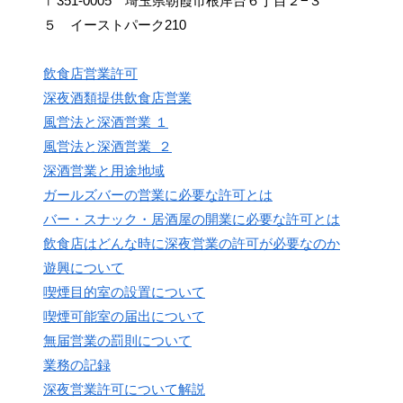
〒351-0005 埼玉県朝霞市根岸台６丁目２−３
５ イーストパーク210
飲食店営業許可
深夜酒類提供飲食店営業
風営法と深酒営業 １
風営法と深酒営業 ２
深酒営業と用途地域
ガールズバーの営業に必要な許可とは
バー・スナック・居酒屋の開業に必要な許可とは
飲食店はどんな時に深夜営業の許可が必要なのか
遊興について
喫煙目的室の設置について
喫煙可能室の届出について
無届営業の罰則について
業務の記録
深夜営業許可について解説